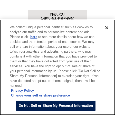
同意しない
（お問い合わせをやめる）
We collect unique personal identifier such as cookies to
analyze our traffic and to personalize content and ads.
同意して
お問い合わせフォームへ進む
Please click
here
to see more details about how we use
cookies and the retention period of each cookie. We may
sell or share information about your use of our website
to/with our analytics and advertising partners, who may
combine it with other information that you have provided to
them or that they have collected from your use of their
services. You have the right to opt out of sale or share of
your personal information by us. Please click [Do Not Sell or
Share My Personal Information] to exercise your right. If we
have detected an opt-out preference signal, then it will be
honored.
Privacy Policy
Change your sell or share preference
Do Not Sell or Share My Personal Information
COPYRIGHT c 2026 Proterial, Ltd. ALL RIGHTS RESERVED.